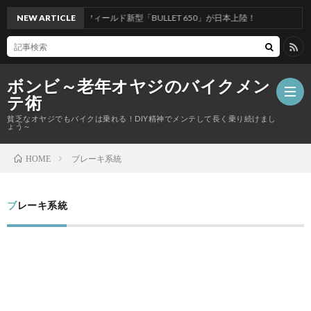
エンフィールド新型「BULLET 650」が日本上陸！
NEW ARTICLE
ボンビ～老年オヤジのバイクメン
テ術
貧乏なオヤジでもバイクは乗れる！DIY精神でメンテして長く乗り続けまし
ょう～
ブレーキ系統
HOME
走
行
ブレーキ系統
カ
系
ス
ツ
統
タ
ー
電