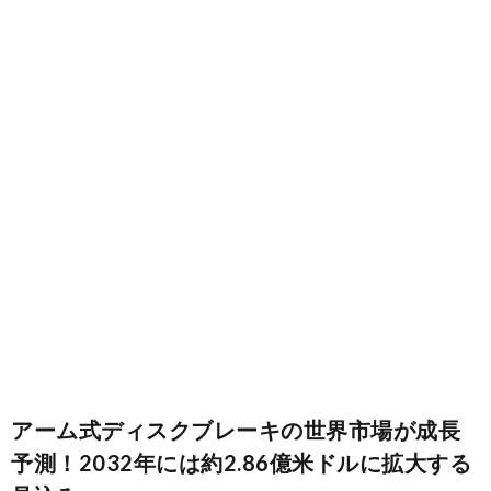
ム
リ
装
油
ン
系
脂
ブ
グ
類
レ
面
ー
白
ト
キ
い
ラ
雑
系
情
ブ
記
Buy
統
報
ル
ニ
Adsp
Hide
アーム式ディスクブレーキの世界市場が成長
ュ
Ads
予測！2032年には約2.86億米ドルに拡大する
ー