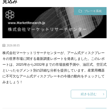
見込み
for
ブレーキ系統
ス
Prem
Mem
2026.08.05
株式会社マーケットリサーチセンターが、アーム式ディスクブレー
キの世界市場に関する最新調査レポートを発表しました。このレポ
ートは、2025年から2032年までの市場規模予測や、油圧式、空圧式
といったセグメント別の詳細な分析を提供しています。産業用機器
に不可欠なアーム式ディスクブレーキの今後の動向をチェックして
みましょう！
続きを読む