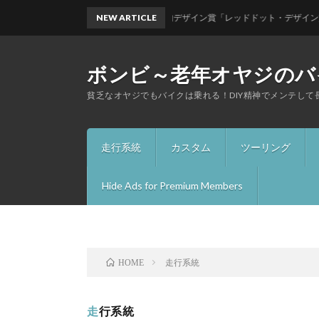
ィ・モンスターが世界的デザイン賞「レッドドット・デザイン賞2026」を受賞！そ
NEW ARTICLE
ボンビ～老年オヤジのバ
貧乏なオヤジでもバイクは乗れる！DIY精神でメンテして
走行系統
カスタム
ツーリング
Hide Ads for Premium Members
走行系統
HOME
走行系統