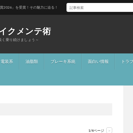
の魅力に迫る！
イクメンテ術
長く乗り続けましょう～
電装系
油脂類
ブレーキ系統
面白い情報
トラ
1/4ページ
>