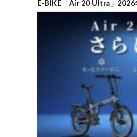
E-BIKE「Air 20 Ultra」