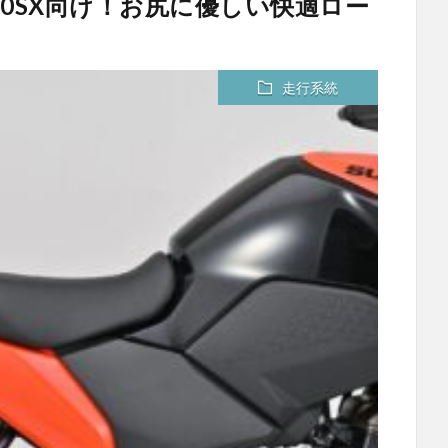
0SX向け！お尻に優しい快適ロー
走行系統