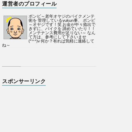
運営者のプロフィール
ボンビ～老年オヤジのバイクメンテ
術を 管理しているyukun事、 ボンビ
～オヤジです！笑 お金が中々捻出で
きずに、バイクを 諦めていたり！！
メンテナンス費用が足りない～ なん
て方は、参考にして下さいませ
(*^^)v 何か？有れば気軽に連絡して
ね～
スポンサーリンク