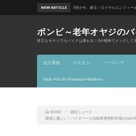
90年の歴史が今、蘇る！ロイヤルエンフィールド新型「BUL
NEW ARTICLE
ボンビ～老年オヤジのバ
貧乏なオヤジでもバイクは乗れる！DIY精神でメンテして
走行系統
カスタム
ツーリング
Hide Ads for Premium Members
雑記ニュース
HOME
環境に優しい！バイオベース自動車用塗料市場が2032年