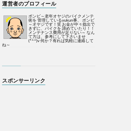
運営者のプロフィール
ボンビ～老年オヤジのバイクメンテ
術を 管理しているyukun事、 ボンビ
～オヤジです！笑 お金が中々捻出で
きずに、バイクを 諦めていたり！！
メンテナンス費用が足りない～ なん
て方は、参考にして下さいませ
(*^^)v 何か？有れば気軽に連絡して
ね～
スポンサーリンク