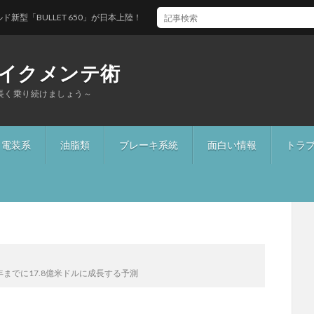
LET 650」が日本上陸！
イクメンテ術
長く乗り続けましょう～
電装系
油脂類
ブレーキ系統
面白い情報
トラ
までに17.8億米ドルに成長する予測