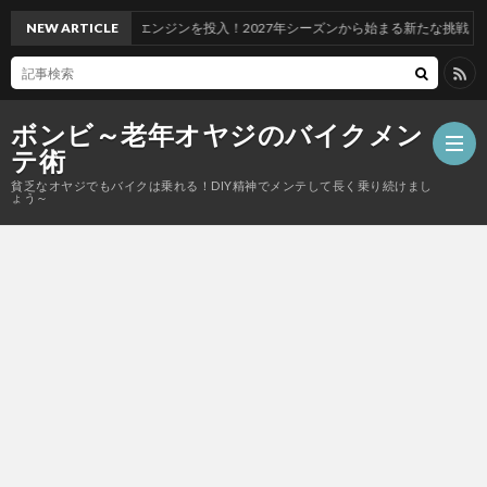
レーシングエンジンを投入！2027年シーズンから始まる新たな挑戦
NEW ARTICLE
ボンビ～老年オヤジのバイクメン
テ術
貧乏なオヤジでもバイクは乗れる！DIY精神でメンテして長く乗り続けまし
ょう～
走
行
カ
系
ス
ツ
統
タ
ー
電