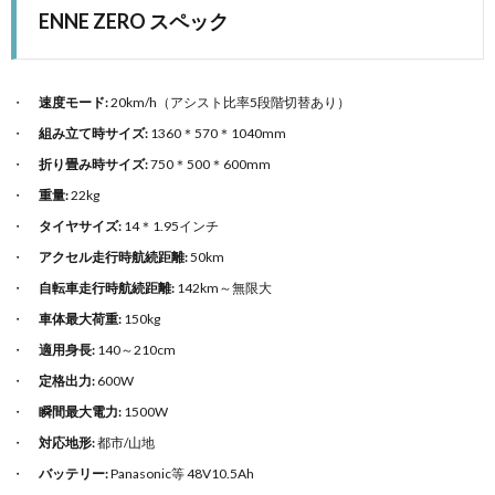
ENNE ZERO スペック
速度モード:
20km/h（アシスト比率5段階切替あり）
組み立て時サイズ:
1360＊570＊1040mm
折り畳み時サイズ:
750＊500＊600mm
重量:
22kg
タイヤサイズ:
14＊1.95インチ
アクセル走行時航続距離:
50km
自転車走行時航続距離:
142km～無限大
車体最大荷重:
150kg
適用身長:
140～210cm
定格出力:
600W
瞬間最大電力:
1500W
対応地形:
都市/山地
バッテリー:
Panasonic等 48V10.5Ah