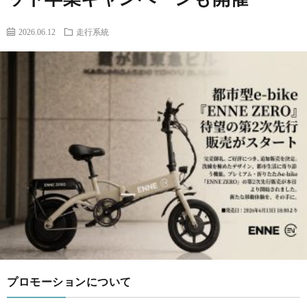
for
2026.06.12
走行系統
ス
Prem
Mem
プロモーションについて