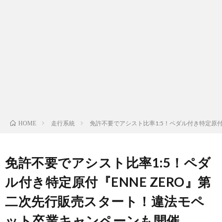
ム
リ
装
油
ン
系
脂
ブ
グ
類
レ
面
ー
白
ト
キ
い
ラ
雑
走行系統
免許不要でアシスト比率1:5！ペダル付き特定原付
HOME
系
情
ブ
記
Buy
免許不要でアシスト比率1:5！ペダ
統
報
ル
ニ
Adsp
Hide
ル付き特定原付『ENNE ZERO』第
ュ
Ads
二次先行販売スタート！違法モペ
ット卒業キャンペーンも開催
ー