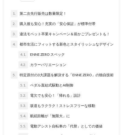
1.
第二次先行販売は数量限定！
2.
購入後も安心！充実の「安心保証」が標準付帯
3.
違法モペット卒業キャンペーン＆前かごプレゼントも！
4.
都市生活にフィットする新色とスタイリッシュなデザイン
4.1.
ENNE ZERO スペック
4.2.
カラーバリエーション
5.
特定原付の3大課題を解決する「ENNE ZERO」の独自技術
5.1.
ペダル直結式駆動とAI制御
5.2.
電欠でも安心！「帰れる」設計
5.3.
坂道もラクラク！ストレスフリーな移動
5.4.
航続距離が「無限大」に
5.5.
電動アシスト自転車の「代替」としての価値