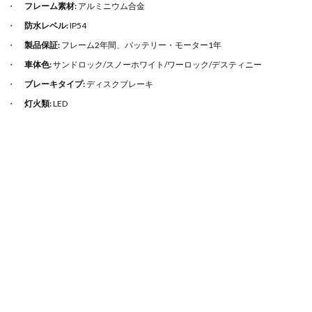
フレーム素材:
アルミニウム合金
防水レベル:
IP54
製品保証:
フレーム2年間、バッテリー・モーター1年
車体色:
サンドロック/スノーホワイト/ワーロック/デスティニー
ブレーキタイプ:
ディスクブレーキ
灯火類:
LED