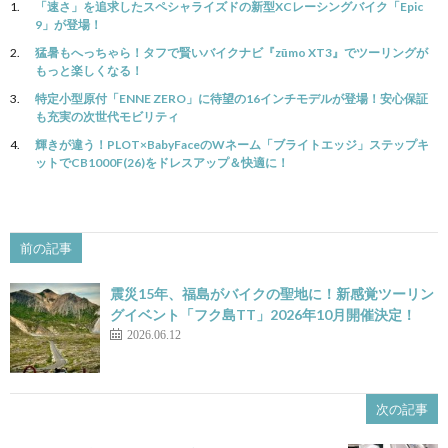
「速さ」を追求したスペシャライズドの新型XCレーシングバイク「Epic
9」が登場！
猛暑もへっちゃら！タフで賢いバイクナビ『zūmo XT3』でツーリングが
もっと楽しくなる！
特定小型原付「ENNE ZERO」に待望の16インチモデルが登場！安心保証
も充実の次世代モビリティ
輝きが違う！PLOT×BabyFaceのWネーム「ブライトエッジ」ステップキ
ットでCB1000F(26)をドレスアップ＆快適に！
前の記事
震災15年、福島がバイクの聖地に！新感覚ツーリン
グイベント「フク島TT」2026年10月開催決定！
2026.06.12
次の記事