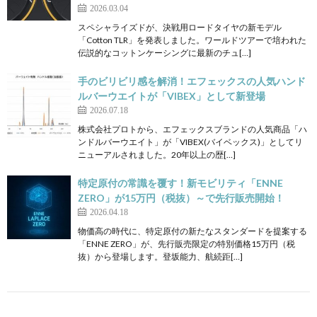
2026.03.04
スペシャライズドが、決戦用ロードタイヤの新モデル
「Cotton TLR」を発表しました。ワールドツアーで培われた
伝説的なコットンケーシングに最新のチュ[…]
手のビリビリ感を解消！エフェックスの人気ハンド
ルバーウエイトが「VIBEX」として新登場
2026.07.18
株式会社プロトから、エフェックスブランドの人気商品「ハ
ンドルバーウエイト」が「VIBEX(バイベックス)」としてリ
ニューアルされました。20年以上の歴[…]
特定原付の常識を覆す！新モビリティ「ENNE
ZERO」が15万円（税抜）～で先行販売開始！
2026.04.18
物価高の時代に、特定原付の新たなスタンダードを提案する
「ENNE ZERO」が、先行販売限定の特別価格15万円（税
抜）から登場します。登坂能力、航続距[…]