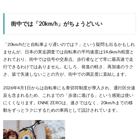
街中では「20km/h」がちょうどいい
「20km/hだと自転車より遅いのでは？」という疑問も出るかもしれ
ませんが、日本の実走調査では自転車の平均速度は14.6km/h程度と
されており、街中では信号や交差点、歩行者などで常に最高速で走
行できるわけではありません。むしろ、発進の軽さ、再加速のラク
さ、坂で失速しないことの方が、街中での満足度に直結します。
2026年4月1日からは自転車にも青切符制度が導入され、通行区分違
反も含まれるため、これまでの「歩道に逃げる」という感覚は使い
にくくなります。ENNE ZEROは、速さではなく、20km/hまでの移
動をずっとラクにするための車両として設計されています。