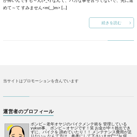
が怖いんですも～ん(>_<) なんて、バカな事を言ってないで、先に進
めて～て すみません<m(__)m> […]
続きを読む
当サイトはプロモーションを含んでいます
運営者のプロフィール
ボンビ～老年オヤジのバイクメンテ術を 管理している
yukun事、 ボンビ～オヤジです！笑 お金が中々捻出でき
ずに、バイクを 諦めていたり！！ メンテナンス費用が足
りない～ なんて方は、参考にして下さいませ(*^^)v 何