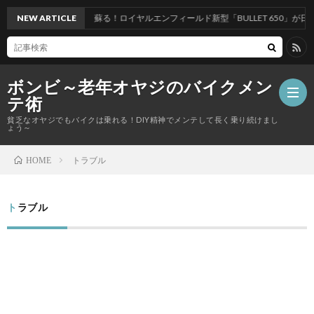
歴史が今、蘇る！ロイヤルエンフィールド新型「BULLET 650」が日本上陸！
NEW ARTICLE
ボンビ～老年オヤジのバイクメン
テ術
貧乏なオヤジでもバイクは乗れる！DIY精神でメンテして長く乗り続けまし
ょう～
トラブル
HOME
走
行
トラブル
カ
系
ス
ツ
統
タ
ー
電