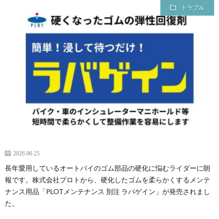
for
トラブル
ス
Prem
Mem
2026.06.25
長年愛用しているオートバイのゴム部品の硬化に悩むライダーに朗
報です。株式会社プロトから、硬化したゴムを柔らかくするメンテ
ナンス用品「PLOTメンテナンス 別注 ラバゲイン」が発売されまし
た。