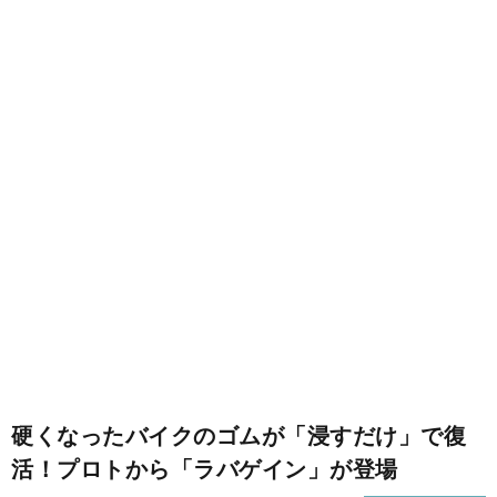
ム
リ
装
油
ン
系
脂
ブ
グ
類
レ
面
ー
白
ト
キ
い
ラ
雑
系
情
ブ
記
Buy
統
報
ル
ニ
Adsp
Hide
硬くなったバイクのゴムが「浸すだけ」で復
ュ
Ads
活！プロトから「ラバゲイン」が登場
ー